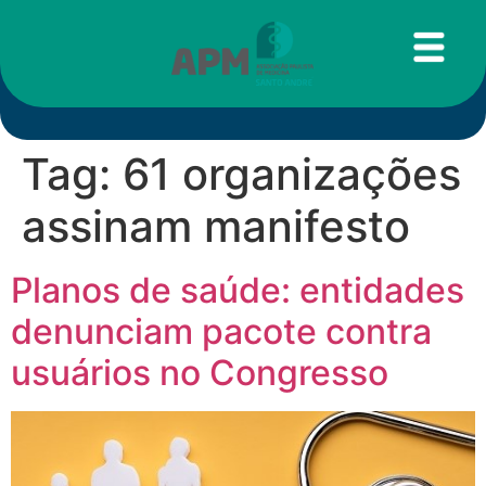
Tag:
61 organizações
assinam manifesto
Planos de saúde: entidades
denunciam pacote contra
usuários no Congresso