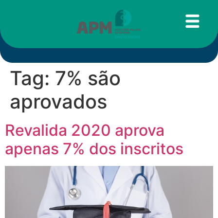
Tag:
7% são
aprovados
Revalida 2020 aprova
apenas 7% dos inscritos