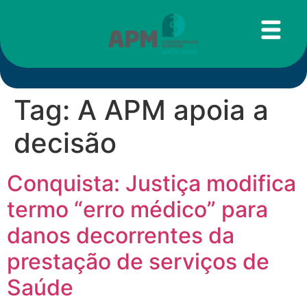
Tag:
A APM apoia a
decisão
Conquista: Justiça modifica
termo “erro médico” para
danos decorrentes da
prestação de serviços de
Saúde