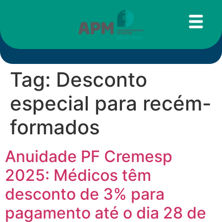
Tag:
Desconto
especial para recém-
formados
Anuidade PF Cremesp
2025: Médicos têm
desconto de 3% para
pagamento até o dia 28 de