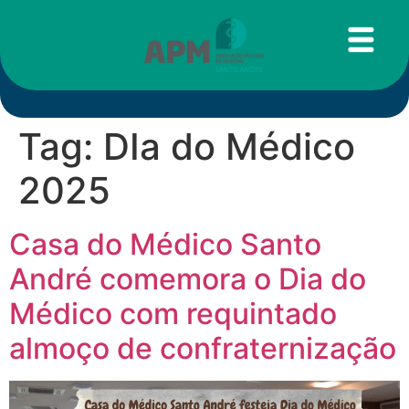
Tag:
DIa do Médico
2025
Casa do Médico Santo
André comemora o Dia do
Médico com requintado
almoço de confraternização