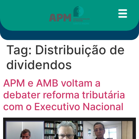
Tag:
Distribuição de
dividendos
APM e AMB voltam a
debater reforma tributária
com o Executivo Nacional