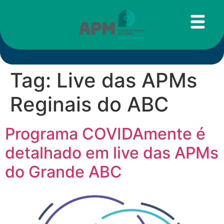
Tag:
Live das APMs
Reginais do ABC
Programa COVIDAmente é
detalhado em live das APMs
do Grande ABC