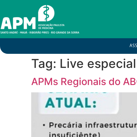
ASS
Tag:
Live especial
APMs Regionais do AB