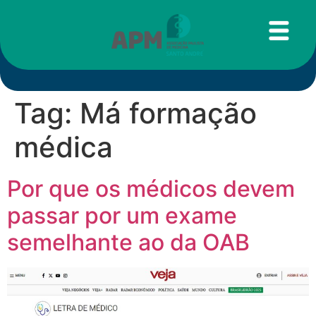
Tag:
Má formação
médica
Por que os médicos devem
passar por um exame
semelhante ao da OAB