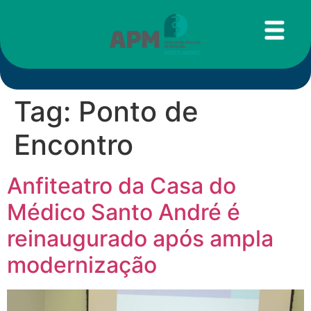
Tag:
Ponto de
Encontro
Anfiteatro da Casa do
Médico Santo André é
reinaugurado após ampla
modernização