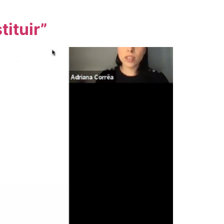
tituir”