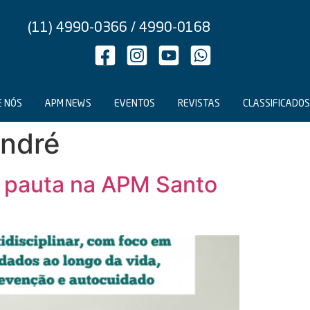
(11) 4990-0366 / 4990-0168
E NÓS
APM NEWS
EVENTOS
REVISTAS
CLASSIFICADOS
André
m pauta na APM Santo