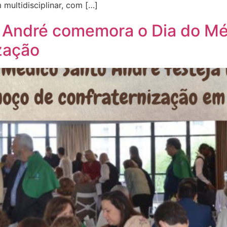
multidisciplinar, com […]
 André comemora o Dia do Mé
zação