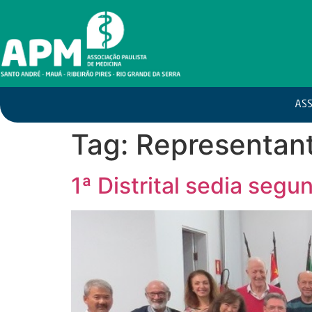
ASS
Tag:
Representan
1ª Distrital sedia seg