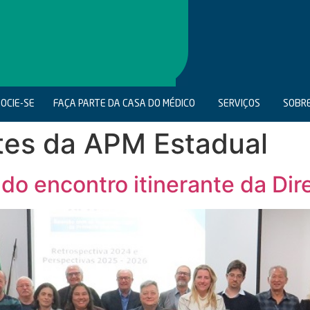
OCIE-SE
FAÇA PARTE DA CASA DO MÉDICO
SERVIÇOS
SOBR
tes da APM Estadual
undo encontro itinerante da Di