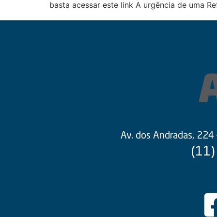
basta acessar este link A urgência de uma Re
Av. dos Andradas, 224
(11)