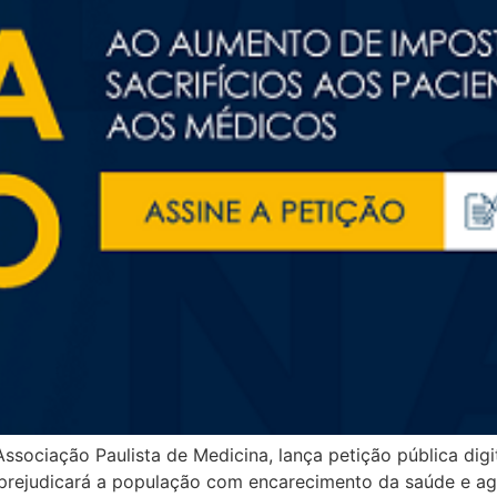
Associação Paulista de Medicina, lança petição pública di
prejudicará a população com encarecimento da saúde e agr