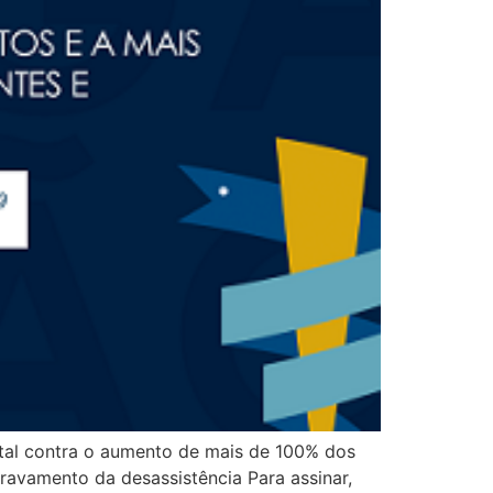
gital contra o aumento de mais de 100% dos
avamento da desassistência Para assinar,