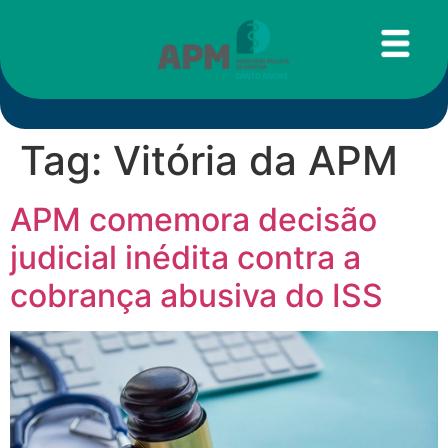
Tag:
Vitória da APM
APM comemora decisão
judicial inédita contra a
cobrança abusiva do ISS